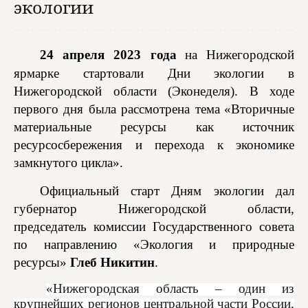
экологии
2
4
апреля 2023 года
на Нижегородской
ярмарке стартовали Дни экол
ог
ии в
Нижегородской области (Эко
неделя).
В ходе
первого дня была рассмотрена тема
«Вторичные
материальные ресурсы как источник
ресурсосбережения и перехода к экономике
замкнутого цикла».
Официальный старт Дням
экологии
дал
губернатор Нижегородской области,
председатель комиссии Государственного совета
по направлению «Эк
ология и природные
ресурсы»
Глеб Никитин
.
«Нижегородская область – один из
крупнейших регионов центральной части России,