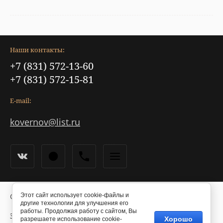
Наши контакты:
+7 (831) 572-13-60
+7 (831) 572-15-81
E-mail:
kovernov@list.ru
Copyright © 2021 - 2026
Этот сайт использует cookie-файлы и
другие технологии для улучшения его
работы. Продолжая работу с сайтом, Вы
Заказ, разработка,
создание сайтов
в студии Мегагрупп.
Хорошо
разрешаете использование cookie-